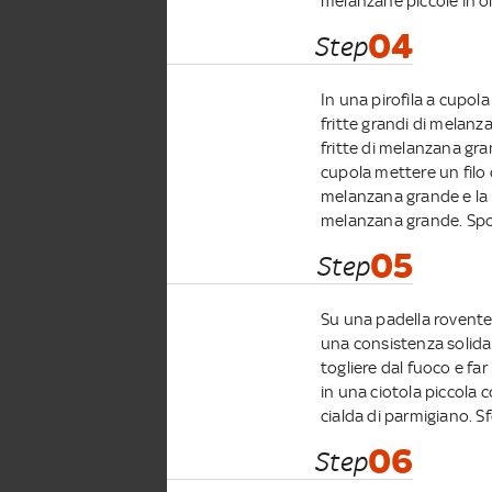
melanzane piccole in ol
04
Step
In una pirofila a cupola
fritte grandi di melanz
fritte di melanzana gra
cupola mettere un filo d
melanzana grande e la p
melanzana grande. Spol
05
Step
Su una padella rovente
una consistenza solida 
togliere dal fuoco e fa
in una ciotola piccola c
cialda di parmigiano. Sf
06
Step