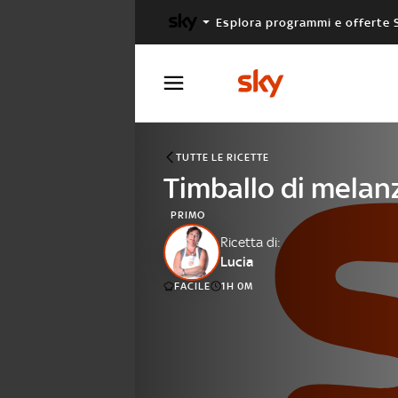
Esplora programmi e offerte 
X FACTOR
MASTERCHEF
TUTTE LE RICETTE
Timballo di melan
PRIMO
Ricetta di:
Lucia
FACILE
1H 0M