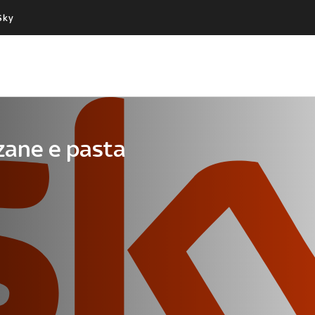
Sky
Cos’altro vedere:
Un mondo di offerte:
PROGRAMMI SKY
SKY.IT
NOW
PECHINO EXPRESS
zane e pasta