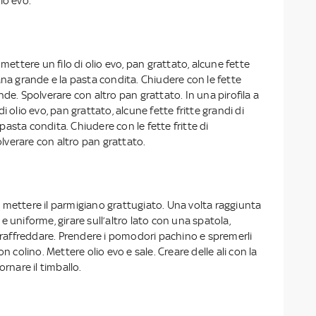
io evo.
 mettere un filo di olio evo, pan grattato, alcune fette
ana grande e la pasta condita. Chiudere con le fette
nde. Spolverare con altro pan grattato. In una pirofila a
i olio evo, pan grattato, alcune fette fritte grandi di
asta condita. Chiudere con le fette fritte di
verare con altro pan grattato.
 mettere il parmigiano grattugiato. Una volta raggiunta
e uniforme, girare sull’altro lato con una spatola,
r raffreddare. Prendere i pomodori pachino e spremerli
on colino. Mettere olio evo e sale. Creare delle ali con la
ornare il timballo.