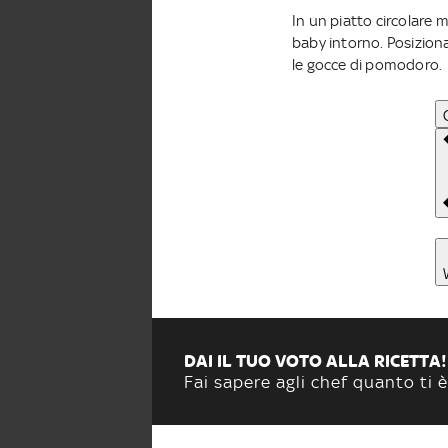
In un piatto circolare 
baby intorno. Posiziona
le gocce di pomodoro.
DAI IL TUO VOTO ALLA RICETTA!
Fai sapere agli chef quanto ti è