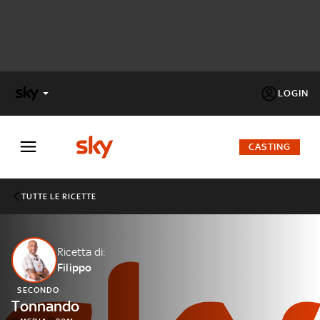
LOGIN
X
FACTOR
CASTING
MASTERCHEF
TUTTE LE RICETTE
PECHINO
EXPRESS
Ricetta di:
Filippo
Cos’altro vedere:
PROGRAMMI SKY
SECONDO
Un mondo di offerte:
Tonnando
SKY.IT
NOW