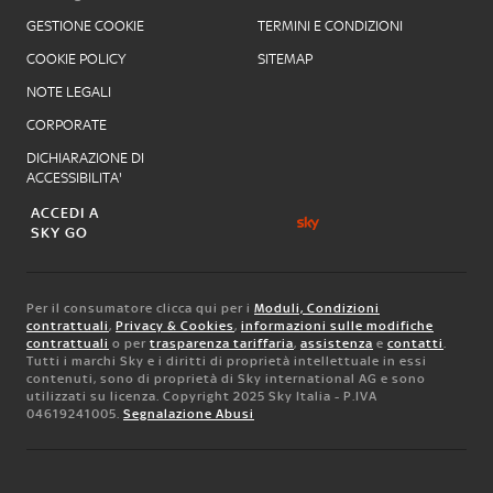
GESTIONE COOKIE
TERMINI E CONDIZIONI
COOKIE POLICY
SITEMAP
NOTE LEGALI
CORPORATE
DICHIARAZIONE DI
ACCESSIBILITA'
ACCEDI A
SKY GO
Per il consumatore clicca qui per i
Moduli, Condizioni
contrattuali
,
Privacy & Cookies
,
informazioni sulle modifiche
contrattuali
o per
trasparenza tariffaria
,
assistenza
e
contatti
.
Tutti i marchi Sky e i diritti di proprietà intellettuale in essi
contenuti, sono di proprietà di Sky international AG e sono
utilizzati su licenza. Copyright 2025 Sky Italia - P.IVA
04619241005.
Segnalazione Abusi