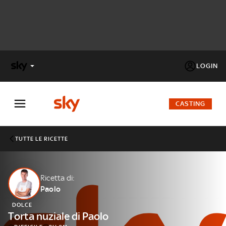
LOGIN
X
FACTOR
CASTING
MASTERCHEF
TUTTE LE RICETTE
PECHINO
EXPRESS
Ricetta di:
Paolo
Cos’altro vedere:
PROGRAMMI SKY
DOLCE
Un mondo di offerte:
Torta nuziale di Paolo
SKY.IT
NOW