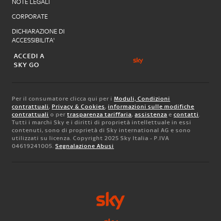
NOTE LEGALI
CORPORATE
DICHIARAZIONE DI
ACCESSIBILITA'
ACCEDI A
SKY GO
Per il consumatore clicca qui per i
Moduli, Condizioni
contrattuali
,
Privacy & Cookies
,
informazioni sulle modifiche
contrattuali
o per
trasparenza tariffaria
,
assistenza
e
contatti
.
Tutti i marchi Sky e i diritti di proprietà intellettuale in essi
contenuti, sono di proprietà di Sky international AG e sono
utilizzati su licenza. Copyright 2025 Sky Italia - P.IVA
04619241005.
Segnalazione Abusi