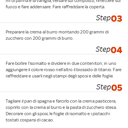
ml di panna e la vaniglia, versare sul composto, rimettere sul
fuoco e fare addensare. Fare raffreddare la coperta.
Step
03
Preparare la crema al burro montando 200 grammi di
zucchero con 200 grammi di burro.
Step
04
Fare bollire l'isomalto e dividere in due contenitori; in uno
aggiungere il colore rosso nell’altro il biossido di titanio. Fare
raffreddare e usarli negli stampi degli sposi e delle foglie.
Step
05
Tagliare il pan di spagna e farcirlo con la crema pasticcera,
coprirlo con la crema al burro e la pasta di zucchero stesa.
Decorare con gli sposi, le foglie di isomalto e i pistacchi
tostati cosparsi di cacao.