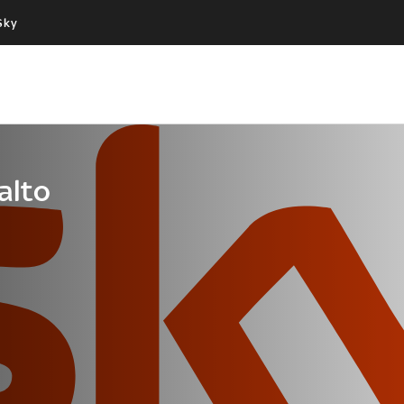
Sky
Cos’altro vedere:
Un mondo di offerte:
PROGRAMMI SKY
SKY.IT
NOW
PECHINO EXPRESS
salto