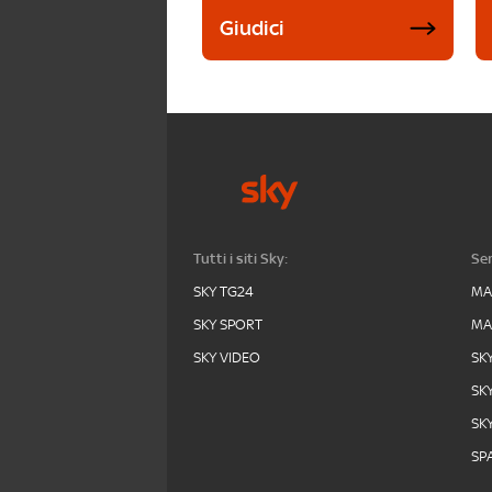
Giudici
Tutti i siti Sky:
Ser
SKY TG24
MA
SKY SPORT
MA
SKY VIDEO
SK
SK
SK
SPA