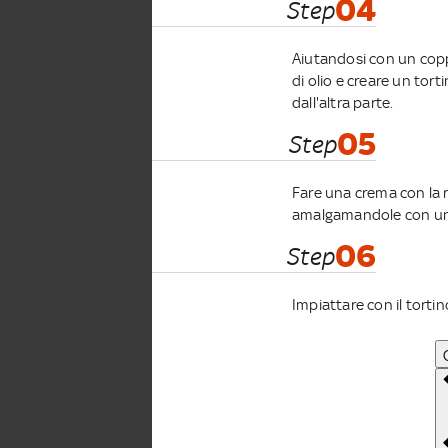
04
Step
Aiutandosi con un coppa
di olio e creare un tor
dall'altra parte.
05
Step
Fare una crema con la r
amalgamandole con un
06
Step
Impiattare con il tortino