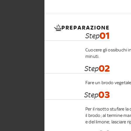
PREPARAZIONE
01
Step
Cuocere gli ossibuchi in
minuti.
02
Step
Fare un brodo vegetale 
03
Step
Per il risotto stufare l
il brodo; al termine ma
e del limone; lasciare r