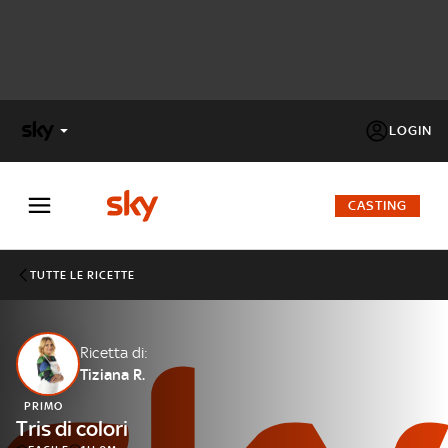
LOGIN
X
FACTOR
CASTING
MASTERCHEF
TUTTE LE RICETTE
PECHINO
EXPRESS
Ricetta di:
Tiziana R.
Cos’altro vedere:
PROGRAMMI SKY
PRIMO
Un mondo di offerte:
Tris di colori
SKY.IT
NOW