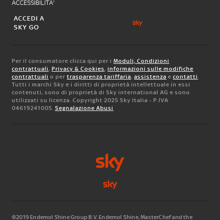
ACCESSIBILITA'
ACCEDI A
SKY GO
Per il consumatore clicca qui per i
Moduli, Condizioni
contrattuali
,
Privacy & Cookies
,
informazioni sulle modifiche
contrattuali
o per
trasparenza tariffaria
,
assistenza
e
contatti
.
Tutti i marchi Sky e i diritti di proprietà intellettuale in essi
contenuti, sono di proprietà di Sky international AG e sono
utilizzati su licenza. Copyright 2025 Sky Italia - P.IVA
04619241005.
Segnalazione Abusi
©2019 Endemol Shine Group B.V. Endemol Shine, MasterChef and the