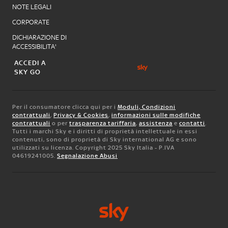
NOTE LEGALI
CORPORATE
DICHIARAZIONE DI
ACCESSIBILITA'
ACCEDI A
SKY GO
Per il consumatore clicca qui per i
Moduli, Condizioni
contrattuali
,
Privacy & Cookies
,
informazioni sulle modifiche
contrattuali
o per
trasparenza tariffaria
,
assistenza
e
contatti
.
Tutti i marchi Sky e i diritti di proprietà intellettuale in essi
contenuti, sono di proprietà di Sky international AG e sono
utilizzati su licenza. Copyright 2025 Sky Italia - P.IVA
04619241005.
Segnalazione Abusi