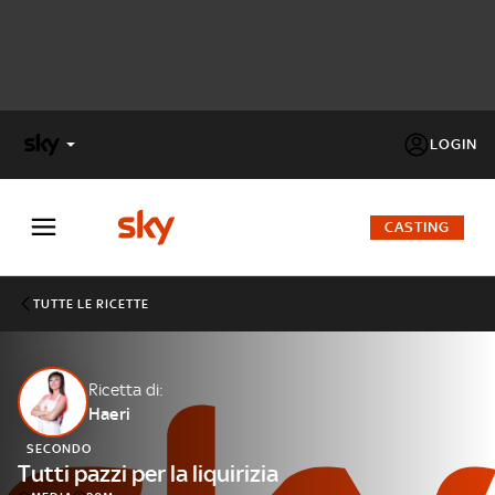
LOGIN
X
FACTOR
CASTING
MASTERCHEF
TUTTE LE RICETTE
PECHINO
EXPRESS
Ricetta di:
Haeri
Cos’altro vedere:
PROGRAMMI SKY
SECONDO
Un mondo di offerte:
Tutti pazzi per la liquirizia
SKY.IT
NOW