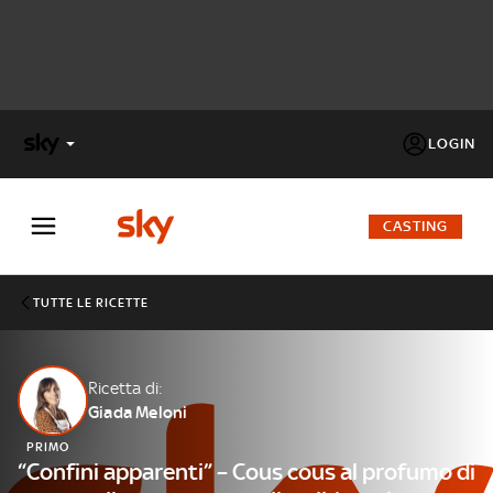
LOGIN
X
FACTOR
CASTING
MASTERCHEF
TUTTE LE RICETTE
PECHINO
EXPRESS
Ricetta di:
Giada Meloni
Cos’altro vedere:
PROGRAMMI SKY
PRIMO
Un mondo di offerte:
“Confini apparenti” – Cous cous al profumo di
SKY.IT
NOW