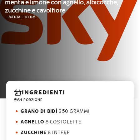
menta e limone con agnello, albicocche,
zucchine e cavolfiore
MEDIA
1H 0M
INGREDIENTI
4 PORZIONE
GRANO DI BIDÌ
350 GRAMMI
AGNELLO
8 COSTOLETTE
ZUCCHINE
8 INTERE