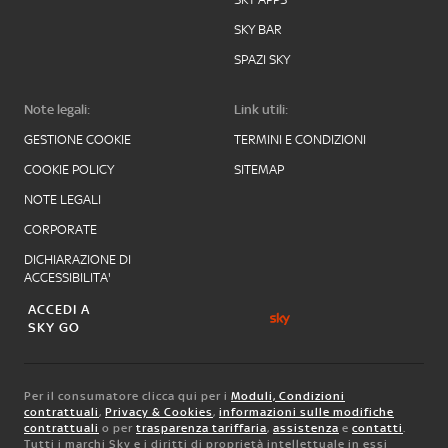
SKY BAR
SPAZI SKY
Note legali:
Link utili:
GESTIONE COOKIE
TERMINI E CONDIZIONI
COOKIE POLICY
SITEMAP
NOTE LEGALI
CORPORATE
DICHIARAZIONE DI
ACCESSIBILITA'
ACCEDI A
SKY GO
Per il consumatore clicca qui per i
Moduli, Condizioni
contrattuali
,
Privacy & Cookies
,
informazioni sulle modifiche
contrattuali
o per
trasparenza tariffaria
,
assistenza
e
contatti
.
Tutti i marchi Sky e i diritti di proprietà intellettuale in essi