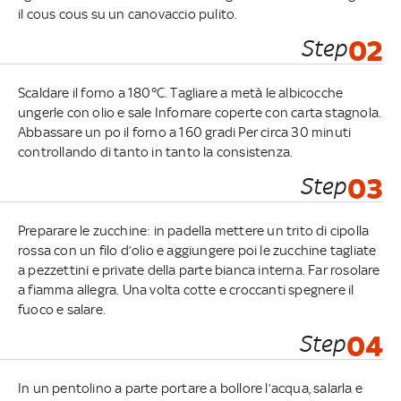
il cous cous su un canovaccio pulito.
Step
02
Scaldare il forno a 180°C. Tagliare a metà le albicocche
ungerle con olio e sale Infornare coperte con carta stagnola.
Abbassare un po il forno a 160 gradi Per circa 30 minuti
controllando di tanto in tanto la consistenza.
Step
03
Preparare le zucchine: in padella mettere un trito di cipolla
rossa con un filo d’olio e aggiungere poi le zucchine tagliate
a pezzettini e private della parte bianca interna. Far rosolare
a fiamma allegra. Una volta cotte e croccanti spegnere il
fuoco e salare.
Step
04
In un pentolino a parte portare a bollore l’acqua, salarla e