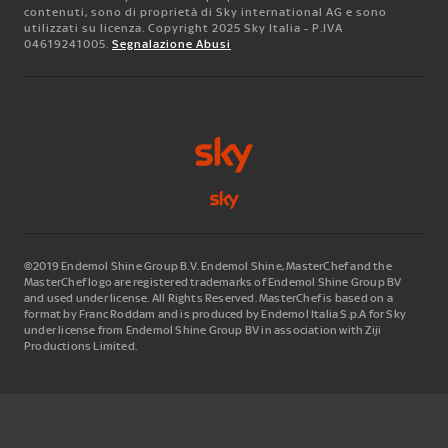
contenuti, sono di proprietà di Sky international AG e sono
utilizzati su licenza. Copyright 2025 Sky Italia - P.IVA
04619241005.
Segnalazione Abusi
©2019 Endemol Shine Group B.V. Endemol Shine, MasterChef and the
MasterChef logo are registered trademarks of Endemol Shine Group BV
and used under license. All Rights Reserved. MasterChef is based on a
format by Franc Roddam and is produced by Endemol Italia S.p.A for Sky
under license from Endemol Shine Group BV in association with Ziji
Productions Limited.