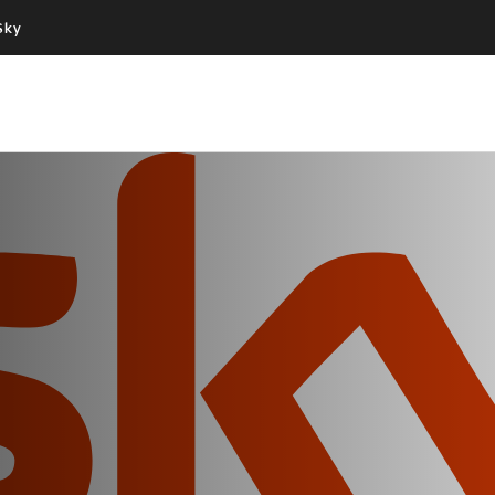
Sky
Cos’altro vedere:
Un mondo di offerte:
PROGRAMMI SKY
SKY.IT
NOW
PECHINO EXPRESS