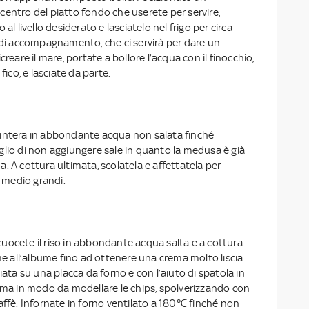
centro del piatto fondo che userete per servire,
al livello desiderato e lasciatelo nel frigo per circa
o di accompagnamento, che ci servirà per dare un
creare il mare, portate a bollore l’acqua con il finocchio,
fico, e lasciate da parte.
intera in abbondante acqua non salata finché
glio di non aggiungere sale in quanto la medusa è già
. A cottura ultimata, scolatela e affettatela per
e medio grandi.
racuocete il riso in abbondante acqua salta e a cottura
eme all’albume fino ad ottenere una crema molto liscia.
iata su una placca da forno e con l’aiuto di spatola in
rema in modo da modellare le chips, spolverizzando con
affè. Infornate in forno ventilato a 180°C finché non