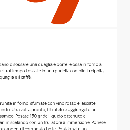
ario disossare una quaglia e porre le ossa in forno a
el frattempo tostate in una padella con olio la cipolla,
 quaglia e il caffè.
unite in forno, sfumate con vino rosso e lasciate
 fondo. Una volta pronto, filtratelo e aggiungete un
samico. Pesate 150 gr del liquido ottenuto e
llan miscelando con un frullatore a immersione. Ponete
on appena il composto bolle. Posizionate un