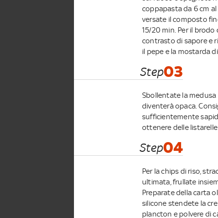
coppapasta da 6 cm al 
versate il composto fino 
15/20 min. Per il brod
contrasto di sapore e ri
il pepe e la mostarda di 
03
Step
Sbollentate la medusa 
diventerà opaca. Consi
sufficientemente sapida
ottenere delle listarell
04
Step
Per la chips di riso, st
ultimata, frullate insi
Preparate della carta ol
silicone stendete la c
plancton e polvere di c