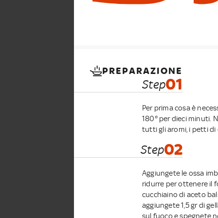
PREPARAZIONE
01
Step
Per prima cosa è necess
180° per dieci minuti. N
tutti gli aromi, i petti di
02
Step
Aggiungete le ossa imbr
ridurre per ottenere il
cucchiaino di aceto bal
aggiungete 1,5 gr di ge
sul fuoco e spegnete n