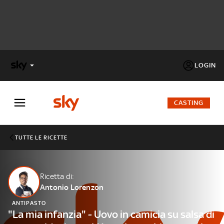
LOGIN
X
FACTOR
CASTING
MASTERCHEF
TUTTE LE RICETTE
PECHINO
EXPRESS
Ricetta di:
Antonio Lorenzon
Cos’altro vedere:
PROGRAMMI SKY
ANTIPASTO
Un mondo di offerte:
"La mia infanzia" - Uovo in camicia su salsa di
SKY.IT
NOW