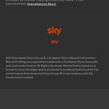
utilizzati su licenza. Copyright 2025 Sky Italia - P.IVA
04619241005.
Segnalazione Abusi
©2019 Endemol Shine Group B.V. Endemol Shine, MasterChef and the
MasterChef logo are registered trademarks of Endemol Shine Group BV
and used under license. All Rights Reserved. MasterChef is based on a
format by Franc Roddam and is produced by Endemol Italia S.p.A for Sky
under license from Endemol Shine Group BV in association with Ziji
Productions Limited.