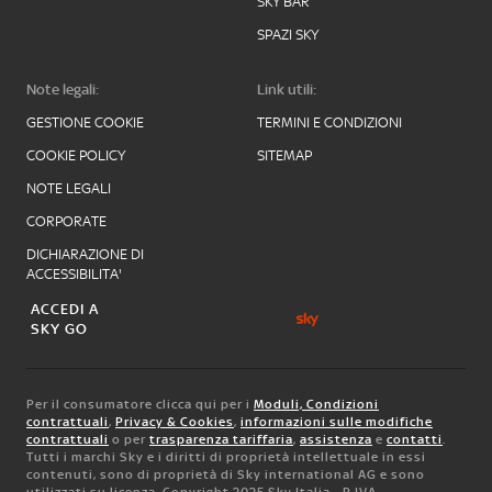
SKY BAR
SPAZI SKY
Note legali:
Link utili:
GESTIONE COOKIE
TERMINI E CONDIZIONI
COOKIE POLICY
SITEMAP
NOTE LEGALI
CORPORATE
DICHIARAZIONE DI
ACCESSIBILITA'
ACCEDI A
SKY GO
Per il consumatore clicca qui per i
Moduli, Condizioni
contrattuali
,
Privacy & Cookies
,
informazioni sulle modifiche
contrattuali
o per
trasparenza tariffaria
,
assistenza
e
contatti
.
Tutti i marchi Sky e i diritti di proprietà intellettuale in essi
contenuti, sono di proprietà di Sky international AG e sono