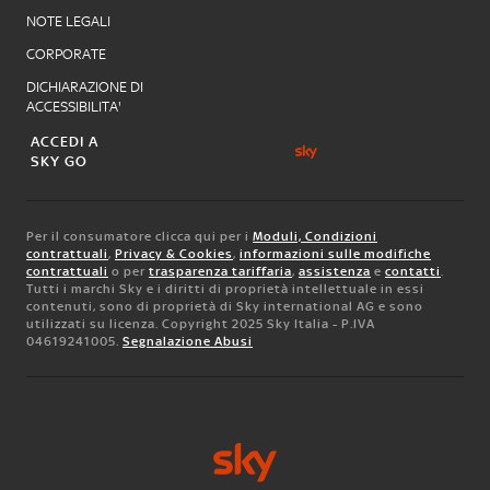
NOTE LEGALI
CORPORATE
DICHIARAZIONE DI
ACCESSIBILITA'
ACCEDI A
SKY GO
Per il consumatore clicca qui per i
Moduli, Condizioni
contrattuali
,
Privacy & Cookies
,
informazioni sulle modifiche
contrattuali
o per
trasparenza tariffaria
,
assistenza
e
contatti
.
Tutti i marchi Sky e i diritti di proprietà intellettuale in essi
contenuti, sono di proprietà di Sky international AG e sono
utilizzati su licenza. Copyright 2025 Sky Italia - P.IVA
04619241005.
Segnalazione Abusi