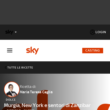
LOGIN
X
FACTOR
CASTING
MASTERCHEF
TUTTE LE RICETTE
PECHINO
EXPRESS
Ricetta di:
Maria Teresa Ceglia
Cos’altro vedere:
PROGRAMMI SKY
DOLCE
Un mondo di offerte:
Murgia, New York e sentori di Zanzibar
SKY.IT
NOW