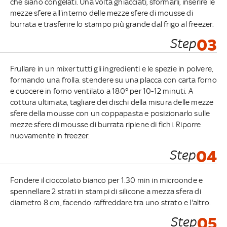
che siano congelati. Una volta ghiacciati, sformarli, inserire le
mezze sfere all'interno delle mezze sfere di mousse di
burrata e trasferire lo stampo più grande dal frigo al freezer.
Step
03
Frullare in un mixer tutti gli ingredienti e le spezie in polvere,
formando una frolla. stendere su una placca con carta forno
e cuocere in forno ventilato a 180° per 10-12 minuti. A
cottura ultimata, tagliare dei dischi della misura delle mezze
sfere della mousse con un coppapasta e posizionarlo sulle
mezze sfere di mousse di burrata ripiene di fichi. Riporre
nuovamente in freezer.
Step
04
Fondere il cioccolato bianco per 1.30 min in microonde e
spennellare 2 strati in stampi di silicone a mezza sfera di
diametro 8 cm, facendo raffreddare tra uno strato e l'altro.
Step
05