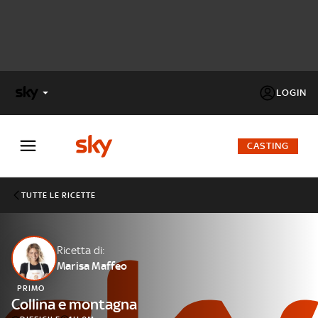
LOGIN
X
FACTOR
CASTING
MASTERCHEF
TUTTE LE RICETTE
PECHINO
EXPRESS
Ricetta di:
Marisa Maffeo
Cos’altro vedere:
PROGRAMMI SKY
PRIMO
Un mondo di offerte:
Collina e montagna
SKY.IT
NOW