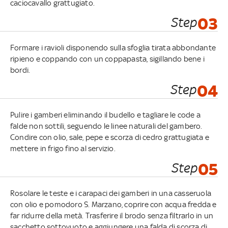
caciocavallo grattugiato.
Step
03
Formare i ravioli disponendo sulla sfoglia tirata abbondante
ripieno e coppando con un coppapasta, sigillando bene i
bordi.
Step
04
Pulire i gamberi eliminando il budello e tagliare le code a
falde non sottili, seguendo le linee naturali del gambero.
Condire con olio, sale, pepe e scorza di cedro grattugiata e
mettere in frigo fino al servizio.
Step
05
Rosolare le teste e i carapaci dei gamberi in una casseruola
con olio e pomodoro S. Marzano, coprire con acqua fredda e
far ridurre della metà. Trasferire il brodo senza filtrarlo in un
sacchetto sottovuoto e aggiungere una falda di scorza di