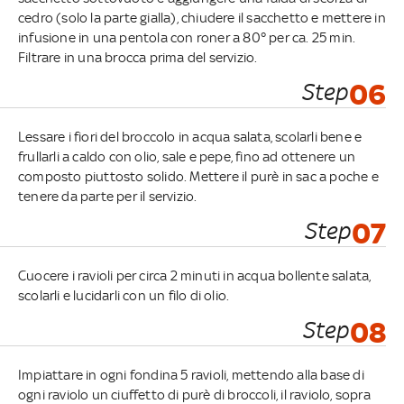
cedro (solo la parte gialla), chiudere il sacchetto e mettere in
infusione in una pentola con roner a 80° per ca. 25 min.
Filtrare in una brocca prima del servizio.
Step
06
Lessare i fiori del broccolo in acqua salata, scolarli bene e
frullarli a caldo con olio, sale e pepe, fino ad ottenere un
composto piuttosto solido. Mettere il purè in sac a poche e
tenere da parte per il servizio.
Step
07
Cuocere i ravioli per circa 2 minuti in acqua bollente salata,
scolarli e lucidarli con un filo di olio.
Step
08
Impiattare in ogni fondina 5 ravioli, mettendo alla base di
ogni raviolo un ciuffetto di purè di broccoli, il raviolo, sopra