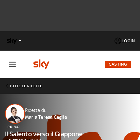
LOGIN
X
FACTOR
CASTING
MASTERCHEF
TUTTE LE RICETTE
PECHINO
EXPRESS
Ricetta di:
Maria Teresa Ceglia
Cos’altro vedere:
PROGRAMMI SKY
PRIMO
Un mondo di offerte:
Il Salento verso il Giappone
SKY.IT
NOW