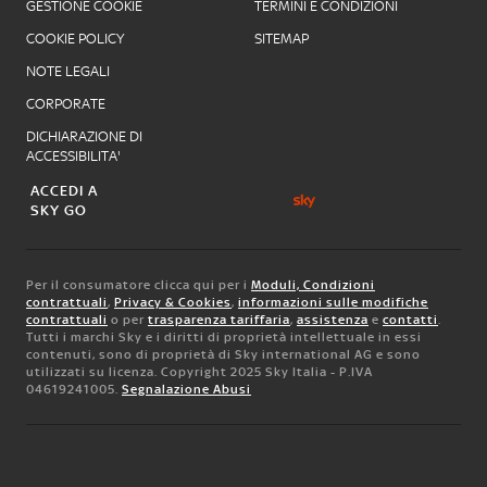
GESTIONE COOKIE
TERMINI E CONDIZIONI
COOKIE POLICY
SITEMAP
NOTE LEGALI
CORPORATE
DICHIARAZIONE DI
ACCESSIBILITA'
ACCEDI A
SKY GO
Per il consumatore clicca qui per i
Moduli, Condizioni
contrattuali
,
Privacy & Cookies
,
informazioni sulle modifiche
contrattuali
o per
trasparenza tariffaria
,
assistenza
e
contatti
.
Tutti i marchi Sky e i diritti di proprietà intellettuale in essi
contenuti, sono di proprietà di Sky international AG e sono
utilizzati su licenza. Copyright 2025 Sky Italia - P.IVA
04619241005.
Segnalazione Abusi