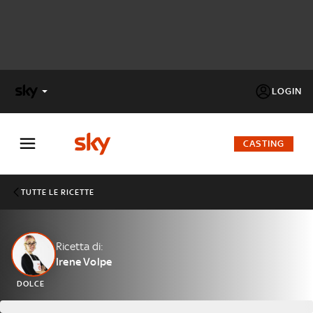
LOGIN
X
FACTOR
CASTING
MASTERCHEF
TUTTE LE RICETTE
PECHINO
EXPRESS
Ricetta di:
Irene Volpe
Cos’altro vedere:
PROGRAMMI SKY
DOLCE
Un mondo di offerte:
SKY.IT
NOW