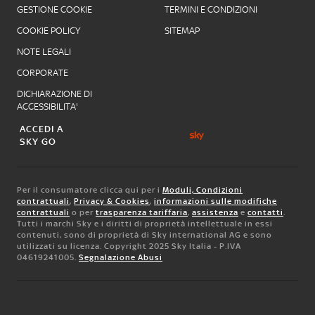
GESTIONE COOKIE
TERMINI E CONDIZIONI
COOKIE POLICY
SITEMAP
NOTE LEGALI
CORPORATE
DICHIARAZIONE DI
ACCESSIBILITA'
ACCEDI A
SKY GO
Per il consumatore clicca qui per i
Moduli, Condizioni
contrattuali
,
Privacy & Cookies
,
informazioni sulle modifiche
contrattuali
o per
trasparenza tariffaria
,
assistenza
e
contatti
.
Tutti i marchi Sky e i diritti di proprietà intellettuale in essi
contenuti, sono di proprietà di Sky international AG e sono
utilizzati su licenza. Copyright 2025 Sky Italia - P.IVA
04619241005.
Segnalazione Abusi