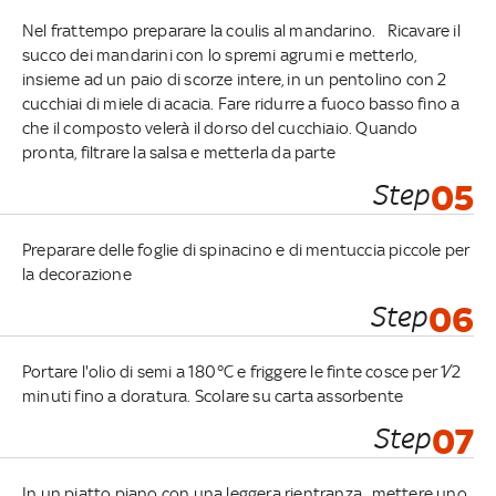
Nel frattempo preparare la coulis al mandarino. Ricavare il
succo dei mandarini con lo spremi agrumi e metterlo,
insieme ad un paio di scorze intere, in un pentolino con 2
cucchiai di miele di acacia. Fare ridurre a fuoco basso fino a
che il composto velerà il dorso del cucchiaio. Quando
pronta, filtrare la salsa e metterla da parte
Step
05
Preparare delle foglie di spinacino e di mentuccia piccole per
la decorazione
Step
06
Portare l'olio di semi a 180°C e friggere le finte cosce per 1⁄2
minuti fino a doratura. Scolare su carta assorbente
Step
07
In un piatto piano con una leggera rientranza , mettere uno