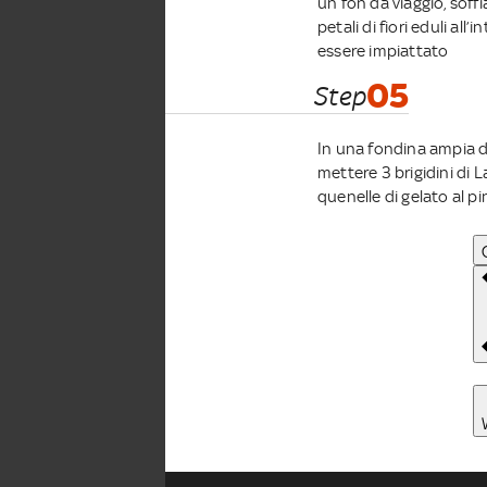
un fon da viaggio, soff
petali di fiori eduli all
essere impiattato
05
Step
In una fondina ampia di
mettere 3 brigidini di L
quenelle di gelato al pin