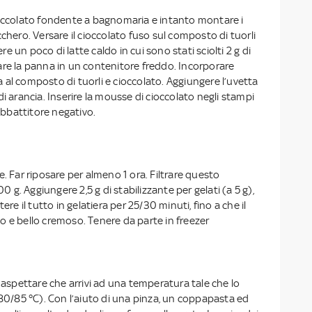
ioccolato fondente a bagnomaria e intanto montare i
cchero. Versare il cioccolato fuso sul composto di tuorli
 un poco di latte caldo in cui sono stati sciolti 2 g di
are la panna in un contenitore freddo. Incorporare
al composto di tuorli e cioccolato. Aggiungere l’uvetta
di arancia. Inserire la mousse di cioccolato negli stampi
 abbattitore negativo.
atte. Far riposare per almeno 1 ora. Filtrare questo
g. Aggiungere 2,5 g di stabilizzante per gelati (a 5 g),
ere il tutto in gelatiera per 25/30 minuti, fino a che il
o e bello cremoso. Tenere da parte in freezer
d aspettare che arrivi ad una temperatura tale che lo
 80/85 °C). Con l’aiuto di una pinza, un coppapasta ed