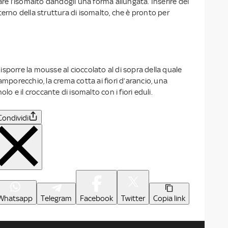
iare l’isomalto dandogli una forma allungata. Inserire dei
’interno della struttura di isomalto, che è pronto per
sporre la mousse al cioccolato al di sopra della quale
amporecchio, la crema cotta ai fiori d’arancio, una
olo e il croccante di isomalto con i fiori eduli.
Condividi
Whatsapp
Telegram
Facebook
Twitter
Copia link