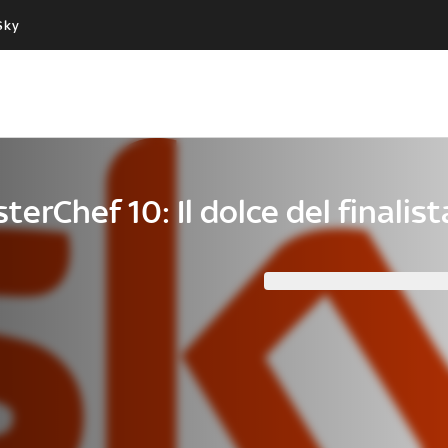
Sky
Cos’altro vedere:
Un mondo di offerte:
PROGRAMMI SKY
SKY.IT
NOW
PECHINO EXPRESS
terChef 10: Il dolce del finalis