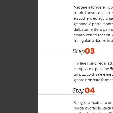
Mettere a fondere il c
tuorli d’uovo con lo zu
e zucchero ed aggiungere
gelatina. A parte mont
delicatamente la panna 
ammollata ed i canditi 
triangolari e riporre in
03
Step
Frullare i pinoli ed il l
composto e pesarne 500 
un pizzico di sale e mett
gelato non sarà format
04
Step
Sciogliere l’isomalto e
renda lavorabile (circa