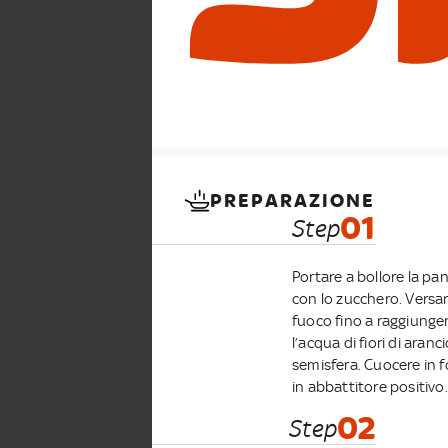
PREPARAZIONE
01
Step
Portare a bollore la p
con lo zucchero. Versar
fuoco fino a raggiunge
l’acqua di fiori di aran
semisfera. Cuocere in f
in abbattitore positivo.
02
Step