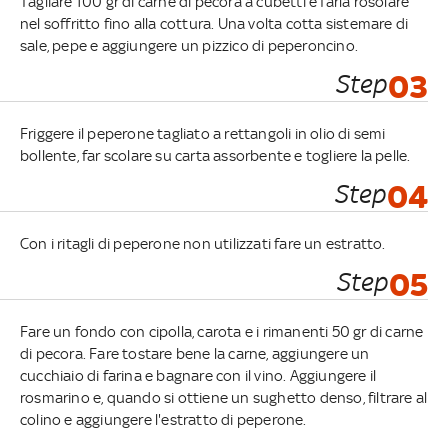
Tagliare 100 gr di carne di pecora a cubetti e farla rosolare
nel soffritto fino alla cottura. Una volta cotta sistemare di
sale, pepe e aggiungere un pizzico di peperoncino.
Step
03
Friggere il peperone tagliato a rettangoli in olio di semi
bollente, far scolare su carta assorbente e togliere la pelle.
Step
04
Con i ritagli di peperone non utilizzati fare un estratto.
Step
05
Fare un fondo con cipolla, carota e i rimanenti 50 gr di carne
di pecora. Fare tostare bene la carne, aggiungere un
cucchiaio di farina e bagnare con il vino. Aggiungere il
rosmarino e, quando si ottiene un sughetto denso, filtrare al
colino e aggiungere l'estratto di peperone.