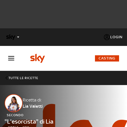
LOGIN
X
FACTOR
CASTING
MASTERCHEF
TUTTE LE RICETTE
PECHINO
EXPRESS
Ricetta di:
Lia Valetti
Cos’altro vedere:
PROGRAMMI SKY
SECONDO
Un mondo di offerte:
"L'esorcista" di Lia
SKY.IT
NOW