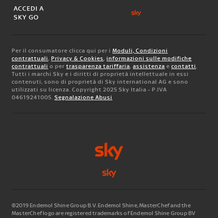
ACCEDI A
SKY GO
Per il consumatore clicca qui per i
Moduli, Condizioni
contrattuali
,
Privacy & Cookies
,
informazioni sulle modifiche
contrattuali
o per
trasparenza tariffaria
,
assistenza
e
contatti
.
Tutti i marchi Sky e i diritti di proprietà intellettuale in essi
contenuti, sono di proprietà di Sky international AG e sono
utilizzati su licenza. Copyright 2025 Sky Italia - P.IVA
04619241005.
Segnalazione Abusi
©2019 Endemol Shine Group B.V. Endemol Shine, MasterChef and the
MasterChef logo are registered trademarks of Endemol Shine Group BV