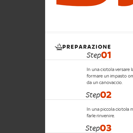
PREPARAZIONE
01
Step
In una ciotola versare 
formare un impasto omo
da un canovaccio.
02
Step
In una piccola ciotola 
farle rinvenire.
03
Step