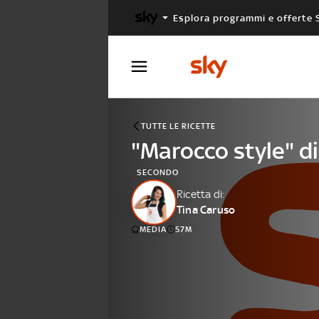
Esplora programmi e offerte 
X FACTOR
MASTERCHEF
TUTTE LE RICETTE
"Marocco style" di
SECONDO
Ricetta di:
Tina Caruso
MEDIA
57M