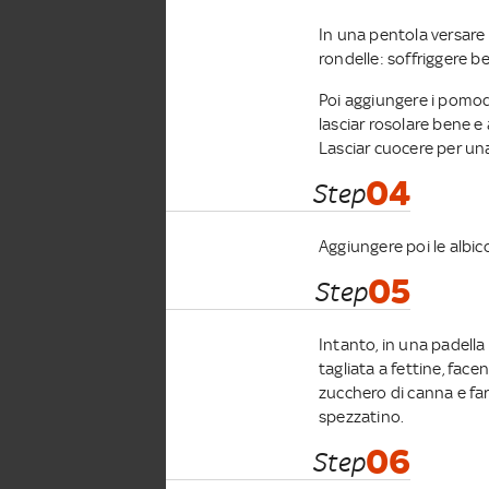
In una pentola versare un
rondelle: soffriggere b
Poi aggiungere i pomodor
lasciar rosolare bene e 
Lasciar cuocere per una
04
Step
Aggiungere poi le albico
05
Step
Intanto, in una padella 
tagliata a fettine, face
zucchero di canna e far
spezzatino.
06
Step