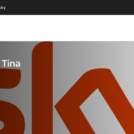
Sky
Cos’altro vedere:
Un mondo di offerte:
PROGRAMMI SKY
SKY.IT
NOW
PECHINO EXPRESS
 Tina