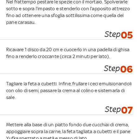
Nel frattempo pestare le spezie con il mortaio. Spolverarle
sotto e sopra l'impasto e stenderlo con l'apposito attrezzo
fino ad ottenere una sfoglia sottilissima come quella del
pane carasau.
Step
05
Ricavare 1 disco da 20 cm e cuocerlo in una padella di ghisa
fino a renderlo croccante (circa 2 minuti per lato).
Step
06
Tagliare la feta a cubetti. Infine, frullare i ceci emulsionandoli
con olio di semi, passare la crema al colino e sistemarla di
sale.
Step
07
Mettere alla base di un piatto fondo due cucchiai di crema,
appoggiare sopra la carne, la feta tagliata a cubetti e il pane
Yufka spezzato a metà e messo di lato.