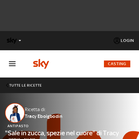
LOGIN
X
FACTOR
CASTING
MASTERCHEF
TUTTE LE RICETTE
PECHINO
EXPRESS
Ricetta di:
Tracy Eboigbodin
Cos’altro vedere:
PROGRAMMI SKY
ANTIPASTO
Un mondo di offerte:
"Sale in zucca, spezie nel cuore" di Tracy
SKY.IT
NOW