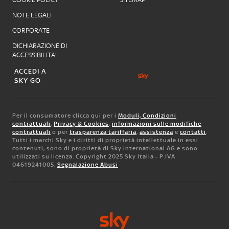
NOTE LEGALI
CORPORATE
DICHIARAZIONE DI
ACCESSIBILITA'
ACCEDI A
SKY GO
Per il consumatore clicca qui per i
Moduli, Condizioni
contrattuali
,
Privacy & Cookies
,
informazioni sulle modifiche
contrattuali
o per
trasparenza tariffaria
,
assistenza
e
contatti
.
Tutti i marchi Sky e i diritti di proprietà intellettuale in essi
contenuti, sono di proprietà di Sky international AG e sono
utilizzati su licenza. Copyright 2025 Sky Italia - P.IVA
04619241005.
Segnalazione Abusi