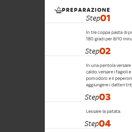
PREPARAZIONE
01
Step
In tre coppa pasta di pi
180 gradi per 8/10 min
02
Step
In una pentola versare u
caldo, versare i fagioli
pomodoro e il peperonc
aggiungere i datteri tri
03
Step
Lessare la patata.
04
Step