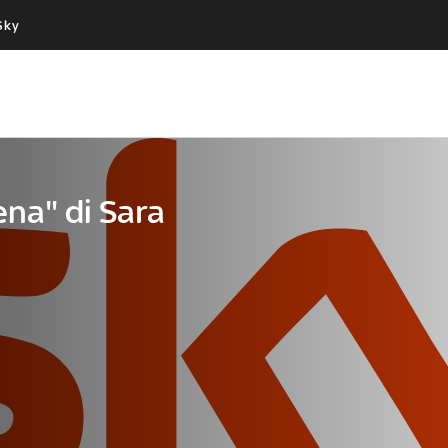
Sky
Cos’altro vedere:
Un mondo di offerte:
PROGRAMMI SKY
SKY.IT
NOW
PECHINO EXPRESS
ena" di Sara