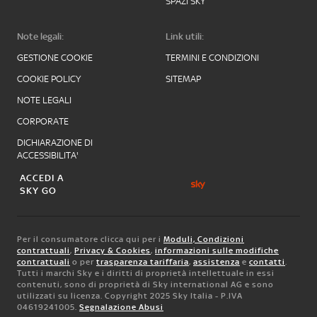
SPAZI SKY
Note legali:
Link utili:
GESTIONE COOKIE
TERMINI E CONDIZIONI
COOKIE POLICY
SITEMAP
NOTE LEGALI
CORPORATE
DICHIARAZIONE DI
ACCESSIBILITA'
ACCEDI A
SKY GO
Per il consumatore clicca qui per i
Moduli, Condizioni
contrattuali
,
Privacy & Cookies
,
informazioni sulle modifiche
contrattuali
o per
trasparenza tariffaria
,
assistenza
e
contatti
.
Tutti i marchi Sky e i diritti di proprietà intellettuale in essi
contenuti, sono di proprietà di Sky international AG e sono
utilizzati su licenza. Copyright 2025 Sky Italia - P.IVA
04619241005.
Segnalazione Abusi