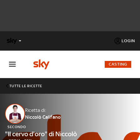
LOGIN
X
FACTOR
CASTING
MASTERCHEF
TUTTE LE RICETTE
PECHINO
EXPRESS
Ricetta di:
Niccolò Califano
Cos’altro vedere:
PROGRAMMI SKY
SECONDO
Un mondo di offerte:
"Il cervo d'oro" di Niccolò
SKY.IT
NOW