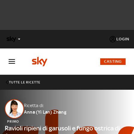
LOGIN
X
FACTOR
CASTING
MASTERCHEF
TUTTE LE RICETTE
PECHINO
EXPRESS
Ricetta di:
Anna (Yi Lan) Zhang
Cos’altro vedere:
PROGRAMMI SKY
PRIMO
Un mondo di offerte:
Ravioli ripieni di garusoli e fungo ostrica di
SKY.IT
NOW