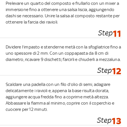
Prelevare un quarto del composto e frullarlo con un mixer a
immersione fino a ottenere una salsa liscia, aggiungendo
dashi se necessario. Unire la salsa al composto restante per
ottenere la farcia dei ravioli.
Step
11
Dividere l’impasto e stenderne metà con la sfogliatrice fino a
uno spessore di 2 mm. Con un coppapasta da 8 cm di
diametro, ricavare 9 dischetti, farcirli e chiuderli a mezzaluna.
Step
12
Scaldare una padella con un filo d’olio di semi, adagiare
delicatamente i ravioli e, appena la base risulta dorata,
aggiungere acqua fredda fino a coprirne metà altezza.
Abbassare la fiamma al minimo, coprire con il coperchio e
cuocere per 12 minuti.
Step
13