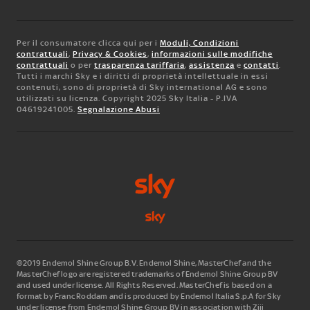
Per il consumatore clicca qui per i
Moduli, Condizioni
contrattuali
,
Privacy & Cookies
,
informazioni sulle modifiche
contrattuali
o per
trasparenza tariffaria
,
assistenza
e
contatti
.
Tutti i marchi Sky e i diritti di proprietà intellettuale in essi
contenuti, sono di proprietà di Sky international AG e sono
utilizzati su licenza. Copyright 2025 Sky Italia - P.IVA
04619241005.
Segnalazione Abusi
©2019 Endemol Shine Group B.V. Endemol Shine, MasterChef and the
MasterChef logo are registered trademarks of Endemol Shine Group BV
and used under license. All Rights Reserved. MasterChef is based on a
format by Franc Roddam and is produced by Endemol Italia S.p.A for Sky
under license from Endemol Shine Group BV in association with Ziji