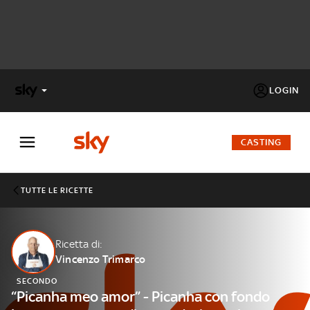
LOGIN
X
FACTOR
CASTING
MASTERCHEF
TUTTE LE RICETTE
PECHINO
EXPRESS
Ricetta di:
Vincenzo Trimarco
Cos’altro vedere:
PROGRAMMI SKY
SECONDO
Un mondo di offerte:
“Picanha meo amor” - Picanha con fondo
SKY.IT
NOW