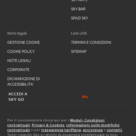
SKY BAR
SPAZI SKY
Note legali:
Link utili:
GESTIONE COOKIE
TERMINI E CONDIZIONI
COOKIE POLICY
SITEMAP
NOTE LEGALI
CORPORATE
DICHIARAZIONE DI
ACCESSIBILITA'
ACCEDI A
SKY GO
Per il consumatore clicca qui per i
Moduli, Condizioni
contrattuali
,
Privacy & Cookies
,
informazioni sulle modifiche
contrattuali
o per
trasparenza tariffaria
,
assistenza
e
contatti
.
Tutti i marchi Sky e i diritti di proprietà intellettuale in essi