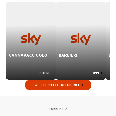
CANNAVACCIUOLO
BARBIERI
LOC
SCOPRI
SCOPRI
TUTTE LE RICETTE DEI GIUDICI
PUBBLICITÀ