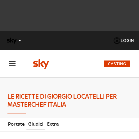
LOGIN
X
FACTOR
CASTING
MASTERCHEF
LE RICETTE DI GIORGIO LOCATELLI PER
PECHINO
MASTERCHEF ITALIA
EXPRESS
Cos’altro vedere:
PROGRAMMI SKY
Portate
Giudici
Extra
Un mondo di offerte:
SKY.IT
NOW