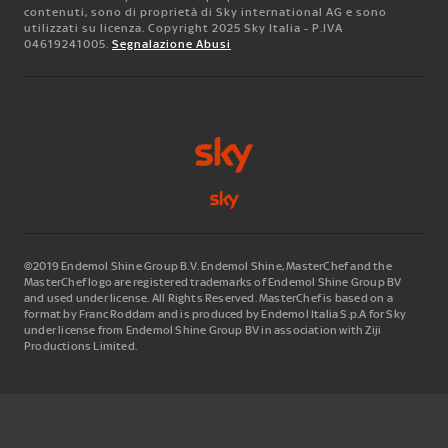
contenuti, sono di proprietà di Sky international AG e sono
utilizzati su licenza. Copyright 2025 Sky Italia - P.IVA
04619241005.
Segnalazione Abusi
©2019 Endemol Shine Group B.V. Endemol Shine, MasterChef and the
MasterChef logo are registered trademarks of Endemol Shine Group BV
and used under license. All Rights Reserved. MasterChef is based on a
format by Franc Roddam and is produced by Endemol Italia S.p.A for Sky
under license from Endemol Shine Group BV in association with Ziji
Productions Limited.