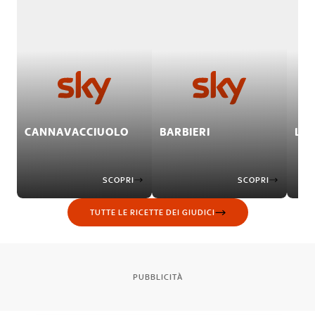
CANNAVACCIUOLO
BARBIERI
LOC
SCOPRI
SCOPRI
TUTTE LE RICETTE DEI GIUDICI
PUBBLICITÀ