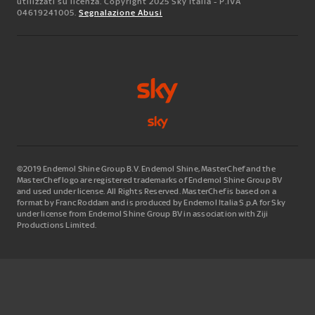
utilizzati su licenza. Copyright 2025 Sky Italia - P.IVA
04619241005.
Segnalazione Abusi
©2019 Endemol Shine Group B.V. Endemol Shine, MasterChef and the
MasterChef logo are registered trademarks of Endemol Shine Group BV
and used under license. All Rights Reserved. MasterChef is based on a
format by Franc Roddam and is produced by Endemol Italia S.p.A for Sky
under license from Endemol Shine Group BV in association with Ziji
Productions Limited.