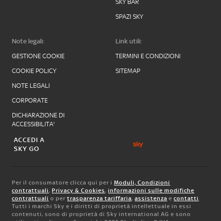
SKY BAR
SPAZI SKY
Note legali:
Link utili:
GESTIONE COOKIE
TERMINI E CONDIZIONI
COOKIE POLICY
SITEMAP
NOTE LEGALI
CORPORATE
DICHIARAZIONE DI
ACCESSIBILITA'
ACCEDI A
SKY GO
Per il consumatore clicca qui per i
Moduli, Condizioni
contrattuali
,
Privacy & Cookies
,
informazioni sulle modifiche
contrattuali
o per
trasparenza tariffaria
,
assistenza
e
contatti
.
Tutti i marchi Sky e i diritti di proprietà intellettuale in essi
contenuti, sono di proprietà di Sky international AG e sono